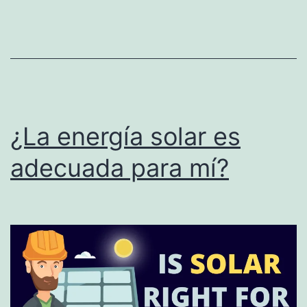
Best
Things
to
Know
Before
Considering
¿La energía solar es
Residential
adecuada para mí?
Solar