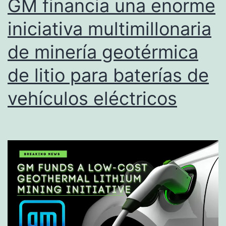
GM financia una enorme
can
iniciativa multimillonaria
help
de minería geotérmica
you
during
de litio para baterías de
an
vehículos eléctricos
emergency.