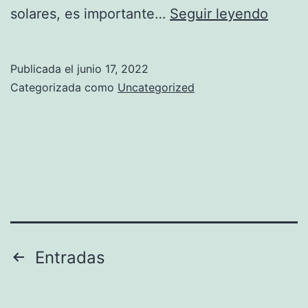
Is
solares, es importante…
Seguir leyendo
solar
right
Publicada el
junio 17, 2022
for
Categorizada como
Uncategorized
me?
Paginación
Entradas
de