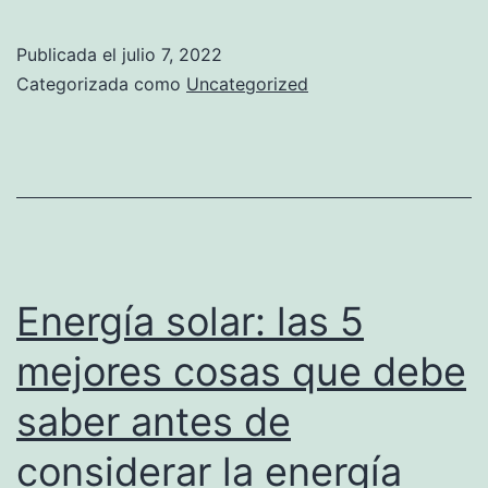
Fun
a
Publicada el
julio 7, 2022
Hug
Categorizada como
Uncategorized
Mult
Mill
doll
Geo
Lit
Min
Energía solar: las 5
Init
mejores cosas que debe
for
saber antes de
EV
Batt
considerar la energía