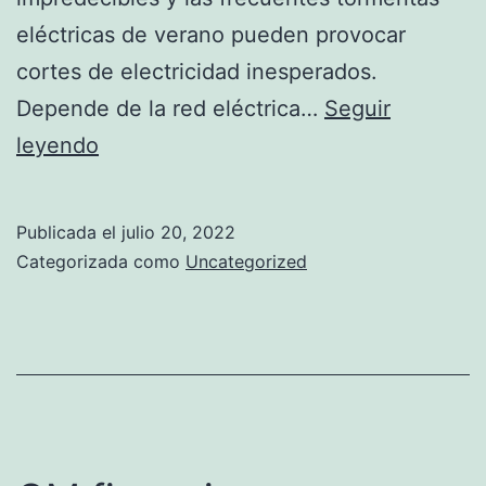
eléctricas de verano pueden provocar
cortes de electricidad inesperados.
Depende de la red eléctrica…
Seguir
Are
leyendo
You
Prepared
Publicada el
julio 20, 2022
for
Categorizada como
Uncategorized
a
Power
Outage?
These
5
tips