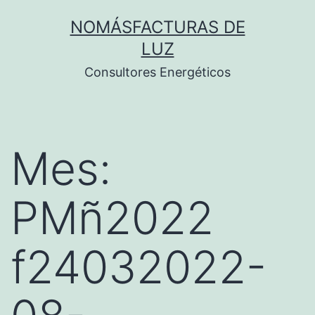
Saltar
NOMÁSFACTURAS DE
al
LUZ
contenido
Consultores Energéticos
Mes:
PMñ2022
f24032022-